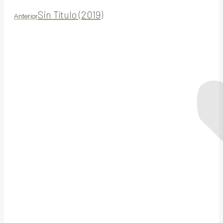
Proyecto
Sin Título (2019)
Anterior
anterior