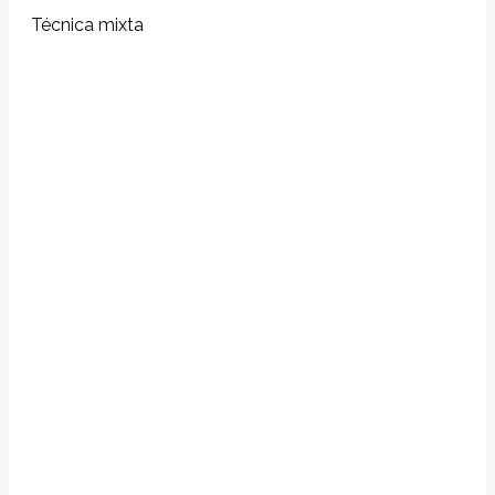
Técnica mixta
Navegación
entre
proyectos