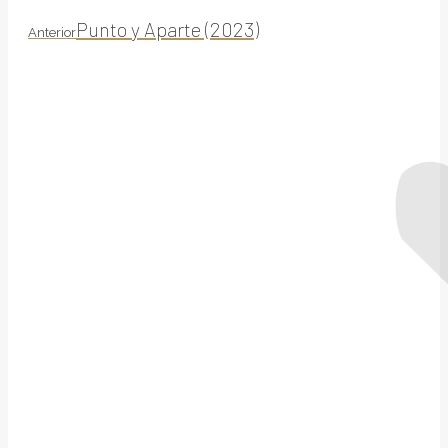
Proyecto
Punto y Aparte (2023)
Anterior
anterior