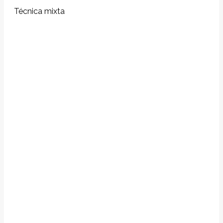
Técnica mixta
Navegación
entre
proyectos